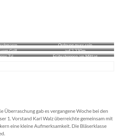
rschmarrn
Ordnung muss sein
 vom Grill
auf 2.230m
ppe Tal
Frühschoppen am Mittag
süße Überraschung gab es vergangene Woche bei den
er 1. Vorstand Karl Walz überreichte gemeinsam mit
rn eine kleine Aufmerksamkeit. Die Bläserklasse
ed.