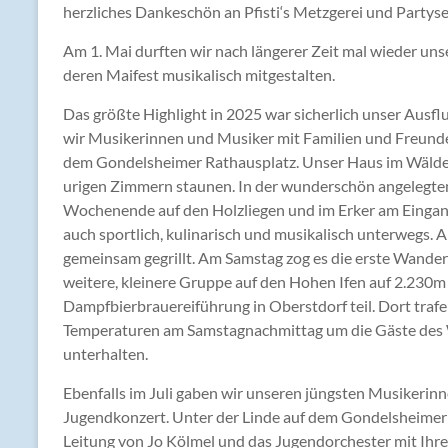
herzliches Dankeschön an Pfisti‘s Metzgerei und Partyser
Am 1. Mai durften wir nach längerer Zeit mal wieder u
deren Maifest musikalisch mitgestalten.
Das größte Highlight in 2025 war sicherlich unser Ausflug
wir Musikerinnen und Musiker mit Familien und Freunde
dem Gondelsheimer Rathausplatz. Unser Haus im Wäldel
urigen Zimmern staunen. In der wunderschön angelegten
Wochenende auf den Holzliegen und im Erker am Eingang
auch sportlich, kulinarisch und musikalisch unterwegs
gemeinsam gegrillt. Am Samstag zog es die erste Wande
weitere, kleinere Gruppe auf den Hohen Ifen auf 2.230m
Dampfbierbrauereiführung in Oberstdorf teil. Dort traf
Temperaturen am Samstagnachmittag um die Gäste des W
unterhalten.
Ebenfalls im Juli gaben wir unseren jüngsten Musikerin
Jugendkonzert. Unter der Linde auf dem Gondelsheimer R
Leitung von Jo Kölmel und das Jugendorchester mit Ihre