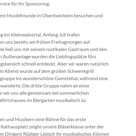
vice für Ihr Sponsoring.
nsere Musikfreunde in Oberöwisheim besuchen und
 ins Kleinwalsertal. Anfang Juli trafen
n uns bereits am frühen Freitagmorgen auf
e ließ uns mit seinem rustikalen Gastraum und den
 Außenanlage wurden die Lieblingsplätze fürs
sbereich schnell entdeckt. Aber wir waren natürlich
. Am Abend wurde auf dem großen Schwenkgrill
rgruppe ins wunderschöne Gemsteltal, während eine
 wanderte. Die dritte Gruppe nahm an einer
en wir uns alle gemeinsam bei sommerlichen
irtshauses im Biergarten musikalisch zu
nen und Musikern eine Bühne für das erste
athausplatz zeigte unsere Bläserklasse unter der
m Dirigent Rüdiger Liebich ihr musikalisches Können