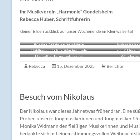
Ihr Musikverein „Harmonie“ Gondelsheim
Rebecca Huber, Schriftführerin
kleiner Bilderrückblick auf unser Wochenende im Kleinwalsertal
flüssige Stärkung ist wichtig
lecker Kaise
Lieblingsplatz fürs Wochenende
die 3 Herren
Dampfbierbrauereiführung
Wandergru
Rebecca
15. Dezember 2025
Berichte
Besuch vom Nikolaus
Der Nikolaus war dieses Jahr etwas früher dran. Eine 
Proben unserer Jungmusikerinnen und Jungmusiker. Uns
Monika Widmann den fleißigen Musikerinnen und Musike
bedankte sich mit einem stimmungsvollen Weihnachtsli