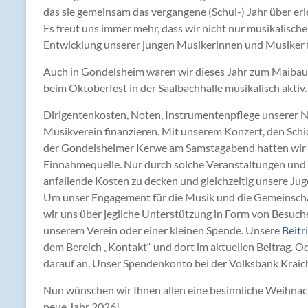
das sie gemeinsam das vergangene (Schul-) Jahr über erl
Es freut uns immer mehr, dass wir nicht nur musikalisch
Entwicklung unserer jungen Musikerinnen und Musiker fö
Auch in Gondelsheim waren wir dieses Jahr zum Maibau
beim Oktoberfest in der Saalbachhalle musikalisch aktiv.
Dirigentenkosten, Noten, Instrumentenpflege unserer N
Musikverein finanzieren. Mit unserem Konzert, den Sch
der Gondelsheimer Kerwe am Samstagabend hatten wir au
Einnahmequelle. Nur durch solche Veranstaltungen und u
anfallende Kosten zu decken und gleichzeitig unsere Jug
Um unser Engagement für die Musik und die Gemeinschaf
wir uns über jegliche Unterstützung in Form von Besuche
unserem Verein oder einer kleinen Spende. Unsere
Beitr
dem Bereich „Kontakt“ und dort im aktuellen Beitrag. O
darauf an. Unser Spendenkonto bei der Volksbank Krai
Nun wünschen wir Ihnen allen eine besinnliche Weihnach
neue Jahr 2026!