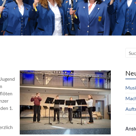
Neu
„Jugend
em
Musi
flöten
Mach
anzer
den 1.
Auftr
rzlich
Anst