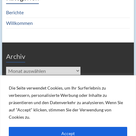
Berichte
Willkommen
Archiv
Archiv
Die Seite verwendet Cookies, um Ihr Surferlebnis zu
verbessern, personalisierte Werbung oder Inhalte zu
präsentieren und den Datenverkehr zu analysieren. Wenn Sie
auf "Accept" klicken, stimmen Sie der Verwendung von
Cookies zu.
Copyright © 2026
Musikverein "Harmonie" Gondelsheim e.V.
. Alle Rechte
Accept
vorbehalten. Theme
Spacious
von ThemeGrill. Powered by:
WordPress
.