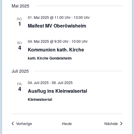
a
Mai 2025
t
01. Mai 2025 @ 11:00 Uhr
-
13:00 Uhr
DO.
i
1
Maifest MV Oberöwisheim
o
n
04. Mai 2025 @ 9:30 Uhr
-
10:00 Uhr
SO.
4
Kommunion kath. Kirche
kath. Kirche Gondelsheim
Juli 2025
04. Juli 2025
-
06. Juli 2025
FR.
4
Ausflug ins Kleinwalsertal
Kleinwalsertal
Veranstaltungen
Veranstal
Vorherige
Heute
Nächste