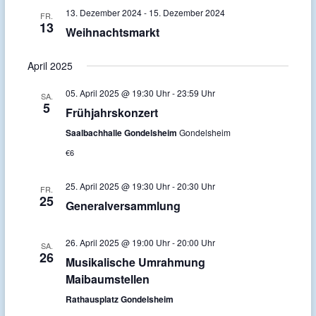
n
13. Dezember 2024
-
15. Dezember 2024
FR.
g
s
13
Weihnachtsmarkt
a
i
April 2025
t
c
h
i
05. April 2025 @ 19:30 Uhr
-
23:59 Uhr
SA.
5
Frühjahrskonzert
t
o
Saalbachhalle Gondelsheim
Gondelsheim
e
n
€6
n
-
25. April 2025 @ 19:30 Uhr
-
20:30 Uhr
FR.
25
N
Generalversammlung
a
26. April 2025 @ 19:00 Uhr
-
20:00 Uhr
SA.
v
26
Musikalische Umrahmung
i
Maibaumstellen
g
Rathausplatz Gondelsheim