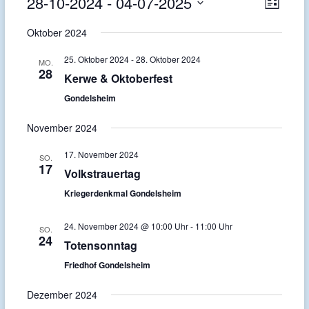
28-10-2024
 - 
04-07-2025
A
V
L
D
i
e
n
Oktober 2024
a
s
r
s
t
t
25. Oktober 2024
-
28. Oktober 2024
e
u
MO.
a
i
28
m
Kerwe & Oktoberfest
n
w
c
Gondelsheim
ä
s
h
h
November 2024
l
t
t
e
17. November 2024
a
SO.
n
e
17
Volkstrauertag
.
l
n
Kriegerdenkmal Gondelsheim
t
-
u
24. November 2024 @ 10:00 Uhr
-
11:00 Uhr
SO.
N
24
n
Totensonntag
a
Friedhof Gondelsheim
g
v
A
Dezember 2024
i